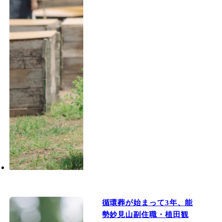
循環葬が始まって3年、能
勢妙見山副住職・植田観