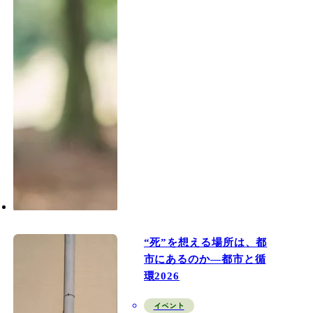
“死”を想える場所は、都
市にあるのか—都市と循
環2026
イベント