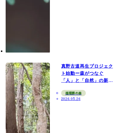
真野古道再生プロジェク
ト始動ー森がつなぐ
「人」と「自然」の新た
な巡り
循環葬の森
2026.05.26