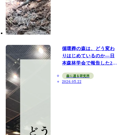
循環葬の森は、どう変わ
りはじめているのか—日
本森林学会で報告した2年
間の記録
森に還る研究所
2026.05.22