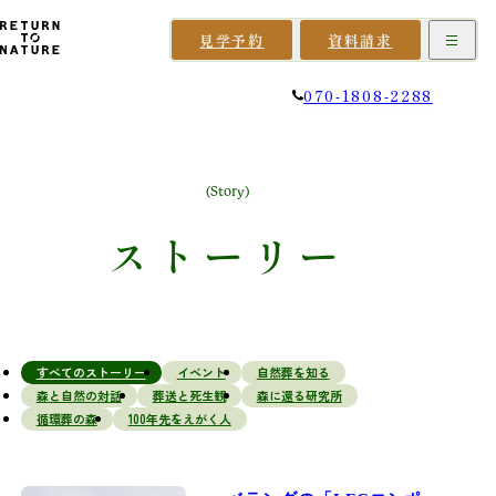
見学予約
資料請求
070-1808-2288
(Story)
ス
ト
ー
リ
ー
すべてのストーリー
イベント
自然葬を知る
森と自然の対話
葬送と死生観
森に還る研究所
循環葬の森
100年先をえがく人