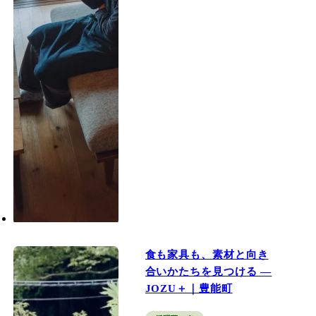
食も家具も、素材と向き
合いかたちを見つける ―
JOZU＋｜豊能町