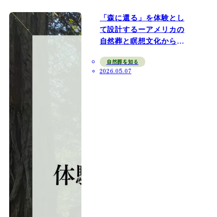
「森に還る」を体験とし
て設計するーアメリカの
自然葬と瞑想文化から見
えたこと
自然葬を知る
2026.05.07