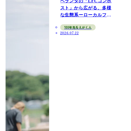
ベランダの「LFCコンポ
スト」から広がる、多様
な生態系ーローカルフー
ドサイクリングの実践フ
100年先をえがく人
ィールドへ
2026.07.22