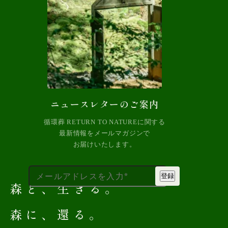
ニュースレターのご案内
循環葬 RETURN TO NATUREに関する
最新情報をメールマガジンで
お届けいたします。
森
と
、
生
き
る
。
森
に
、
還
る
。