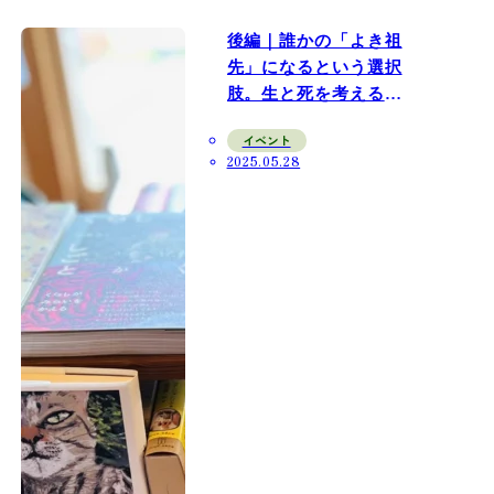
後編｜誰かの「よき祖
先」になるという選択
肢。生と死を考える
「DEEP TIME」トーク
イベント
セッションレポート
2025.05.28