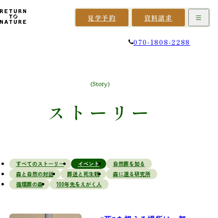
見学予約
資料請求
070-1808-2288
(Story)
ス
ト
ー
リ
ー
すべてのストーリー
イベント
自然葬を知る
森と自然の対話
葬送と死生観
森に還る研究所
循環葬の森
100年先をえがく人