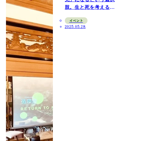
肢。生と死を考える
「DEEP TIME」トーク
イベント
セッションレポート
2025.05.28