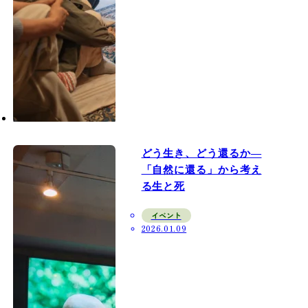
どう生き、どう還るか—
「自然に還る」から考え
る生と死
イベント
2026.01.09