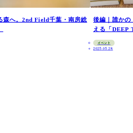
へ。2nd Field千葉・南房総
後編｜誰かの
」
える「DEEP
イベント
2025.05.28