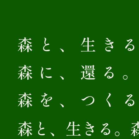
森
と
、
生
き
森
に
、
還
る
森
を
、
つ
く
森と、生きる。