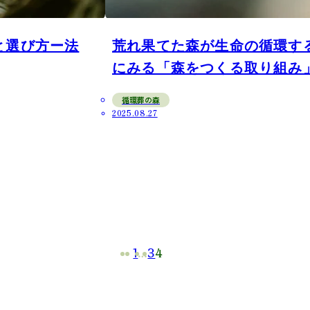
と選び方ー法
荒れ果てた森が生命の循環する森
にみる「森をつくる取り組み
循環葬の森
2025.08.27
1
…
3
4