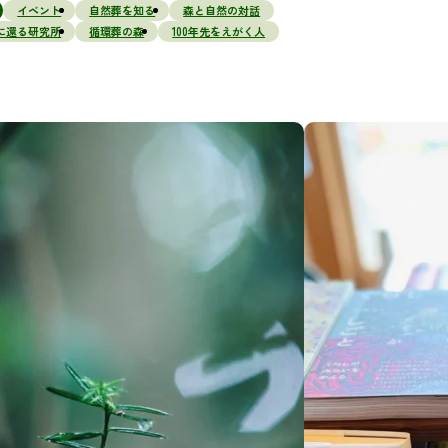
イベント
自然葬を知る
森と自然の対話
に還る研究所
循環葬の森
100年先をえがく人