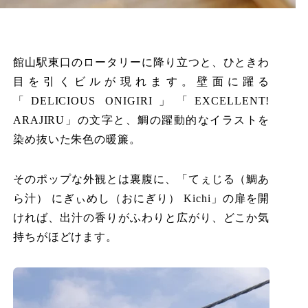
館山駅東口のロータリーに降り立つと、ひときわ
目を引くビルが現れます。壁面に躍る
「DELICIOUS ONIGIRI」「EXCELLENT!
ARAJIRU」の文字と、鯛の躍動的なイラストを
染め抜いた朱色の暖簾。
そのポップな外観とは裏腹に、「てぇじる（鯛あ
ら汁） にぎぃめし（おにぎり） Kichi」の扉を開
ければ、出汁の香りがふわりと広がり、どこか気
持ちがほどけます。