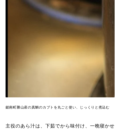
鋸南町勝山産の真鯛のカブトを丸ごと使い、じっくりと煮込む
主役のあら汁は、下茹でから味付け、一晩寝かせ